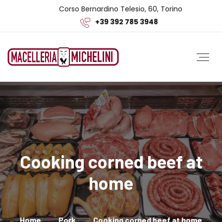
Corso Bernardino Telesio, 60, Torino
+39 392 785 3948
Cooking corned beef at
home
Home
Pork
Cooking corned beef at home